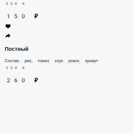
Летний
Состав: рис, томат, огурец, салат айсберг
240 г.
270 ₽
Винегретный
Состав: рис, морковь, свекла, огурец соленый, лук
зеленый, соус хрен
230 г.
150 ₽