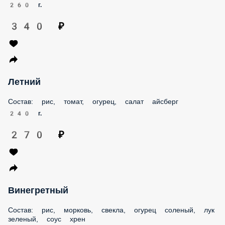
СОБЕРИ СВОЙ WOK
ЕВРОПЕЙСКАЯ КУХНЯ
Постный темпура
Авокадо, огурец, салат айсберг, томат, соус «Унаги»,
кунжут.
260 г.
340 ₽